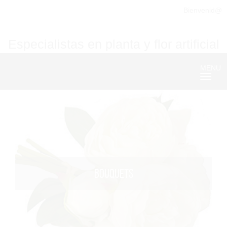
Bienvenid@
Especialistas en planta y flor artificial
MENU
Nave
BOUQUETS