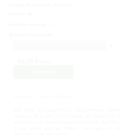
Código de producto
: 4722802
Exterior
:
No
Unidades por caja
:
1
Producción bajo pedido
1
92,18 €
IVA inc.
Comprar
Descripción
Solicitar Información
Este Árbol de Cactus Piña / Lupulo morado artificial
inspirado en el arte de la topiaria, se fabrica con un
tronco recto de madera natural con una bola de Ø30cm
y una altura total de 100cm. Las hojas son de
polipropileno de alta calidad.