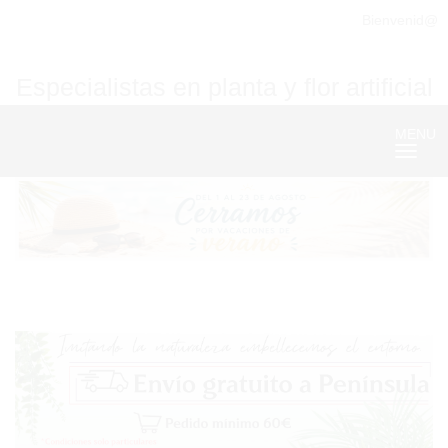
Bienvenid@
Especialistas en planta y flor artificial
MENU
Nave